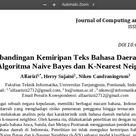
Zoom
Zoom
Out
In
Journal of Computing a
ISS
10.
DOI 
erbandingan Kemiripan Teks Bahasa Dae
Algoritma Naive Bayes dan K
-
Nearest Nei
Alfarizi
, 
Herry Sujaini
,
Niken Candraningrum
1
,*
2 
3
Fakultas Teknik
Informatika, 
Universitas Tanjungpura, Pontianak, 
Indo
1
,
*
2
3 
il: 
alfaariizii2712@gmail.com
, 
hs@untan.ac.id
,
nikenc@informatika.
Email Penulis Korespondensi: 
alfaariizii2712@gmail.com
agai  sebuah  negara  kepulauan,  memiliki  berbagai  macam  bahasa,  Indones
daerah  yang  menghadapi  risiko  penurunan  pengguna  hingga  ternacam 
elakukan  analisis  pola  dan karakteristik  unik bahasa  daerah  melalui  ana
n k
-
nearest n
eighbor. Oleh karena itu, dilakukanlah penelitian ini dengan 
ik pada bahasa Jawa, Sunda, dan Melayu Pontianak menggunakan pendekata
ahasa  daerah
di  Indonesia.  Penelitian  ini  tidak  mengukur  kemiripan  b
Naive Bayes dan k
-
Nearest Neighbor (k
-
NN) sebagai model klasifikasi, se