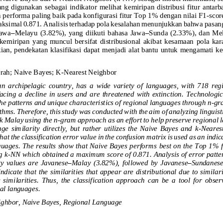
ang  digunakan  s
ebagai  indikator  melihat  kemiripan  distribusi  fitur  ant
erforma paling baik pada konfigurasi fitur Top 1% dengan nilai F1
-
scor
aksimal 0.871. Ana
lisis terhadap pola kesalahan menunjukkan bahwa pasang
Jawa
–
Melayu  (3.82%), yang  diikuti  bahasa  Jawa
–
Sunda  (2.33%), dan  Me
kemiripan  yang  muncul  ber
sifat  distribusional  akibat  kesamaan  pola  kar
ian, pendekatan klasifikasi dapat menjadi alat bantu untuk mengamati k
rah
; 
Nai
ve Bayes
; 
K
-
Nearest Neighbor
an  archipelagic  country,  has  a  wide  variety  of  languages,  with  718  r
acing  a  decline  in  users  and  are  threatened  with  extinction.  Technologi
the patterns and unique characteristics of regional languages through n
-
gr
thms. Therefore, this study was conducted with the aim of analyzing lingui
st
k Malay using the n
-
gram approach as an effort to help preserve regional l
e  similarity  directly,  but  rather  utilizes  the  Naive  Bayes  and
k
-
Nearest
hat the classification error value in the confusion matrix is used as an indic
guages. The results show that Naive Bayes perfor
ms best on the Top 1% f
g k
-
NN which obtained a maximum score of 0.871. Analysis of error patter
ty  values  are  Javanese
–
Malay  (3.82%),  followed
by  Javanese
–
Sundanese 
ndicate that the similarities that appear are distributional due to similari
  similarities.  Thus,  the  classification  ap
proach  can  be  a  tool  for  observ
al languages.
ghbor, Naive Bayes, 
Regional Language