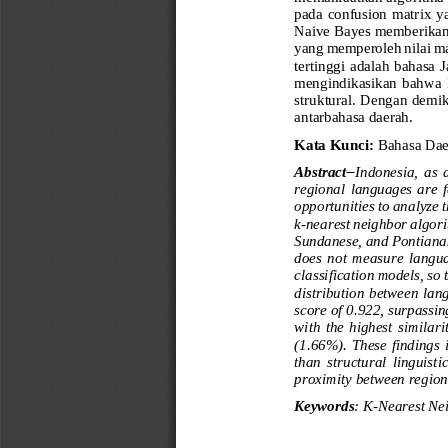
pada  confusion  matrix  y
Naive Bayes memberikan p
yang memperoleh nilai m
tertinggi  adalah bahasa  
mengindikasikan  bahwa  
struktural. Dengan demik
antarbahasa daerah.
Kata Kunci
: 
Bahasa Dae
Abstract
−
Indonesia,  as  
regional  languages  are  f
opportunities to analyze 
k
-
nearest neighbor algori
Sundanese, and Pontiana
does  not  measure  languag
classification models, so t
distribution between lan
score of 0.922, surpassin
with  the  highest  similari
(1.66%). These findings i
than  structural  linguistic
proximity between region
Keywords
: 
K
-
Nearest Nei