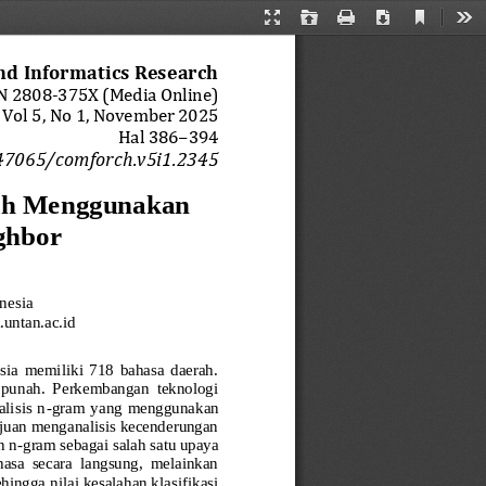
Current
Presentation
Open
Print
Download
Too
View
Mode
nd Informatics Research
N 
2808
-
375X
(Media Online)
Vol 
5
, No 
1
, 
November
2025
Hal 
3
86
−
3
94
47065/comforch.v5i1.2345
rah Menggunakan 
ghbor
nesia
untan.ac.id
ia  memiliki  718  bahasa  daerah. 
 punah.  Perkembangan  teknologi 
lisis  n
-
gram  yang  menggunakan 
tujuan menganalisis kecenderungan 
n n
-
gram sebagai salah satu upaya 
ahasa  secara  langsung,  melainkan 
hingga nilai kesalahan klasifikasi 