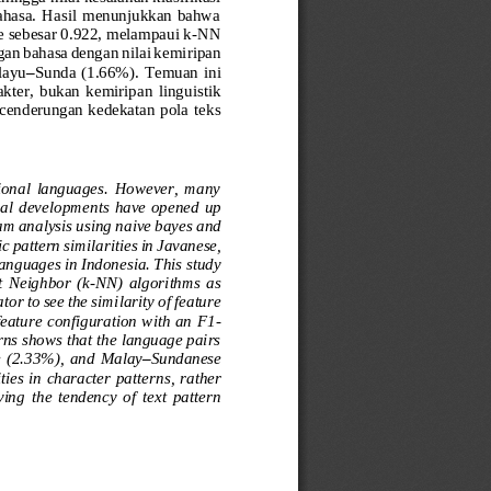
arbahasa.  Hasil  menunjukkan  bahwa 
e sebesar 0.922, melampaui k
-
NN 
an bahasa dengan nilai kemiripan 
layu
–
Sunda  (1.66%).  Temuan  ini 
akter,  bukan  kemiripan  linguistik 
ecenderungan kedekatan pola tek
s 
egional  languages.  However,  many 
cal  deve
lopments  have  opened  up 
am analysis using naive bayes and 
ic pattern similarities in Javanese, 
anguages in Indonesia. This study 
  Neighbor  (k
-
NN)  algorithms  as 
ator to see the simi
larity of feature 
eature configuration with an F1
-
ns shows that the language pairs 
 (2.33%),  and  Malay
–
Sundanese 
ties in character patter
ns, rather 
ing  the  tendency  of  text  pattern 