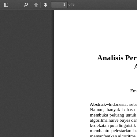
of 9
Toggle
Find
Previous
Next
Sidebar
Analisis P
Ema
Abstrak
−
Indonesia,  seb
Namun,  banyak  bahasa 
membuka  peluang  untuk  m
algoritma naive bayes da
kedekatan pola linguist
membantu  pelestarian  b
memanfaatkan algoritma 