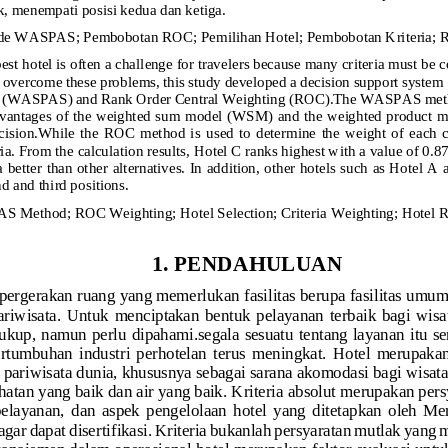
, menempati posisi kedua dan ketiga.
de WASPAS
;
Pembobotan ROC
;
Pemilihan Hotel
;
Pembobotan Kriteria
;
R
est hotel is often a challenge for travelers because many criteria must be co
To overcome these problems, this study developed a decision support syst
 (WASPAS) and Rank Order Central Weighting (ROC).The WASPAS method
advantages of the weighted sum model (WSM) and the weighted product m
cision.While  the  ROC  method  is  used  to  determine  the  weight  of  each  c
ia. From the calculation results, Hotel C ranks highest with a value of 0.877
ia better than other alternatives. In addition, other hotels such as Hotel A
d and third positions.
S Method; ROC Weighting; Hotel Selection; Criteria Weighting; Hotel
1. PENDAHULUAN
ergerakan ruang yang memerlukan fasilitas berupa fasilitas umum d
ariwisata.
Untuk  menciptakan  bentuk  pelayanan  terbaik  bagi  wis
ukup, namun perlu dipahami.segala sesuatu tentang layanan itu sen
ertumbuhan  industri 
perhotelan  terus  meningkat.  Hotel  merupakan 
 pariwisata dunia, khususnya sebagai sarana akomodasi bagi wisat
atan yang baik dan air yang baik. Kriteria 
absolut merupakan per
elayanan,  dan  aspek  pengelolaan  hotel  yang  ditetapkan  oleh  Men
gar dapat disertifikasi. Kriteria bukanlah persyaratan mutlak yang
anajemen dalam operasional hotel merupakan faktor evaluasi untuk