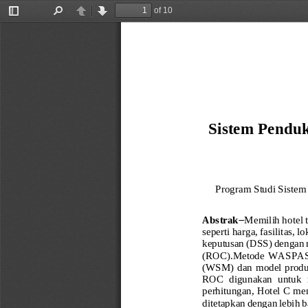
of 10
Toggle
Find
Previous
Next
Sidebar
Sistem Pendu
Program Studi 
Sistem
Abstrak
−
Memilih hotel t
seperti harga, fasilitas, lo
keputusan (DSS) dengan
(ROC).Metode  WASPAS  d
(WSM)  dan  model produk 
ROC  digunakan  untuk  m
perhitungan, Hotel C men
ditetapkan dengan lebih ba