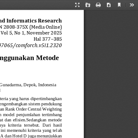
Current
Presentation
Open
Print
Download
Too
View
Mode
nd Informatics Research
N 
2808
-
375X
(Media Online)
Vol 
5
, No 
1
, 
November
2025
Hal 
377
−
385
47065/comforch.v5i1.2320
enggunakan Metode 
s Gunadarma
, Depok, 
Indonesia
d
iteria yang harus dipertimbangkan 
i mengembangkan sistem pendukung 
 Rank Order Central Weighting 
 model  penjumlahan  tertimbang 
t  dan  efisien.Sedangkan  metode 
ya  kriteria  tersebut.
Dari  hasil 
ini memenuhi kriteria yang tel
ah 
el A dan Hotel D juga menunjukkan 