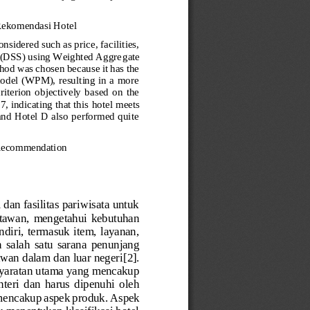
ekomendasi Hotel
nsidered such as price, facilities, 
em (DSS) using Weighted Aggre
gate 
 was chosen because it has the 
odel (WPM), resulting in a more 
riterion  objectively  based  on  the 
, indicating that this
hotel meets 
 and Hotel D also performed quite 
 Recommendation
an fasilitas pariwisata untuk 
atawan,  mengetahui  kebutuhan 
diri, termasuk item, layanan, 
 salah  satu  sarana  penunjang 
awan dalam dan luar negeri
[2]
. 
syaratan utama yang mencakup 
teri  dan  harus  dipenuhi  oleh 
 menc
akup aspek produk. Aspek 
 menentukan klasifikasi hotel 