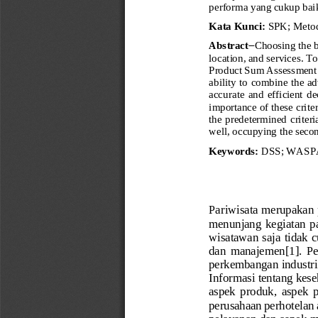
performa yang cukup baik
Kata Kunci
: 
SPK
;
Meto
Abstract
−
Choosing the 
b
location, and services. 
Product Sum 
Assessment
ability to combine the 
accurate  and  efficient  de
importance of these criter
the predetermin
ed criter
well, occupying the secon
Keywords:
DSS
; WASPA
Pariwisata merupakan p
menunjang  kegiatan  p
wisatawan saja tidak c
dan  manajemen
[1]
.  P
perkembangan industri
Informasi tentang keseh
aspek  produk,  aspek  p
perusahaan perhotelan a
pelayanan dan aspek m