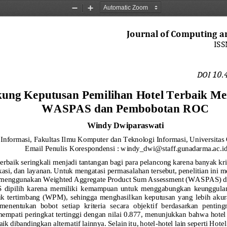
Zoom
Zoom
Out
In
Journal of Computing a
ISS
10.
DOI 
kung Keputusan Pemilihan Hotel Terbaik M
WASPAS
dan Pembobotan ROC
Windy Dwiparaswati
 Informasi, Fakultas Ilmu Komputer dan Teknologi Informasi, Universita
Email Penulis Korespondensi
: 
windy_dwi@staff.gunadarma.ac.i
erbaik seringkali menjadi tantangan bagi para pelancong karena banyak kr
kasi, dan 
layanan. Untuk mengatasi permasalahan tersebut, penelitian in
 menggunakan Weighted Aggregate Product Sum Assessment (WASPAS) dan
ipilih  karena  memiliki
kemampuan  untuk  menggabungkan  keunggulan 
 tertimbang  (WPM),  sehingga  menghasilkan  keputusan  yang  lebih  akura
enentukan  bobot  setiap  kriteria  secara  objek
tif  berdasarkan  pentingn
empati peringkat tertinggi dengan nilai 0.877, menunjukkan bahwa hotel 
ik dibandingkan alternatif lainnya. Selain it
u, hotel
-
hotel lain seperti Hot